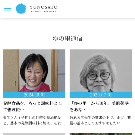
ゆの里通信
2024.10.01
2023.07.01
発酵食品を、もっと調味料とし
「ゆの里」から10年。美肌薬膳
て普段使…
をあな…
栗生さんイチ押しの甘糀や醤油糀な
数ある武先生の著書の中で、まず、薬
ど、基本の発酵調味料に加え、それ…
膳の基本としておすすめしたい一…