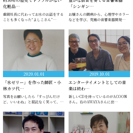
約30年の歴史でトラブルがない
豊かな倍音を奏でる音響楽器
化粧品…
「シンギン…
重岡社長に代わってお水のお話をする
お嬢さんの闘病から、心理学やカラー
ことも多くなった“よしこさん”…
などを学び、究極の音響楽器開発…
2020.01.01
2019.10.01
「水ゼリー」を作った師匠・小
エンターテイメントとしての音
林カツ代…
楽は終わ…
写真をお願いしたら「すっぴんだけ
新しいCDを持っているのがACOON
ど、いいわね」と屈託なく笑って、…
さん。右のAWAYAさんに出…