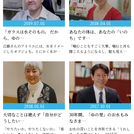
2019.07.01
2018.04.01
「ガラスは水そのもの。 だか
あなたの体は、あなたの「いの
ら、ゆの…
ち」です…
江藤さんのアトリエには、水をイメー
「噛むこともすごく大事。噛むと耳も
ジしたオブジェも。とにかく水が…
聞こえるようになるし、眼も見え…
2018.01.01
2017.10.01
大切なことは絶えず「自分がど
30年間、「ゆの里」のお水もみ
うしたい…
なさま…
「やりたいか、やりたくないか」「楽
お水の深いことを共有できる〝うれし