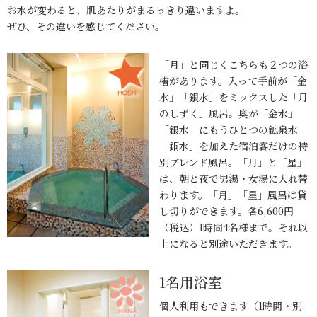
お水が変わると、肌あたりがまるっきり違いますよ。
ぜひ、その違いを感じてください。
「月」と同じくこちらも２つの浴
槽があります。入って手前が「金
水」「銀水」をミックスした「月
のしずく」風呂。奥が「金水」
「銀水」にもうひとつの鉱泉水
「銅水」を加えた宿泊客だけの特
別ブレンド風呂。「月」と「星」
は、朝と夜で男湯・女湯に入れ替
わります。「月」「星」風呂は貸
し切りができます。各6,600円
（税込）1時間4名様まで。それ以
上になると別途いただきます。
1名用浴室
個人利用もできます（1時間・別