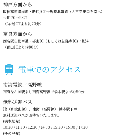
神戸方面から
阪神高速湾岸線・助松JCT→堺泉北道路（大平寺出口を南へ）
→R170→R371
（助松JCTより約70分）
奈良方面から
西名阪自動車道・郡山IC（もしくは法隆寺IC)→R24
（郡山ICより約80分）
電車でのアクセス
南海電鉄／高野線
南海なんば駅より南海高野線で橋本駅まで約50分
無料送迎バス
JR（和歌山線）、南海（高野線） 橋本駅下車
無料送迎バスがお待ちいたします。
(橋本駅発)
10:30 / 11:30 / 12:30 / 14:30 / 15:30 / 16:30 / 17:30
(ゆの里発)