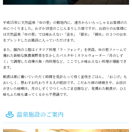
平成15年に天然温泉「ゆの里」の敷地内に、遠方からいらっしゃるお客様のた
めにつくりました。わずか18室のこじんまりした宿ですが、お泊りのお客様に
は天然温泉「ゆの里」では味わえない「金水」「銀水」「銅水」の３つのお水
をブレンドしたお風呂に入っていただけます。
また、館内の１階はイタリア料理「ラ・フォンテ」を併設。ゆの里ファームで
獲れた新鮮な無農薬野菜を生かしたパスタやミネラルウォーター「月のしず
く」で調理した自慢の魚・肉料理など、ここでしか味わえない料理が堪能でき
ます。
朝食は席に着いていただく時間を見計らって炊く釜炊きごはん。「おこげ」も
おいしく、思わずお代わりする人が続出です。こだわり卵の卵焼きや、お出汁
がきいた味噌汁。月のしずくでつくったごま豆腐など、見慣れた朝食が、ひと
味もふた味も違ってくるから不思議です。
温泉施設のご案内