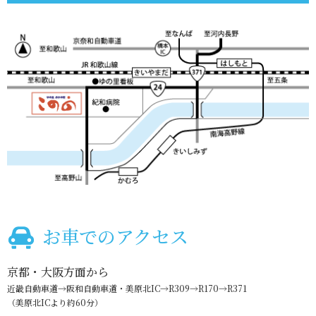
お車でのアクセス
京都・大阪方面から
近畿自動車道→阪和自動車道・美原北IC→R309→R170→R371
（美原北ICより約60分）