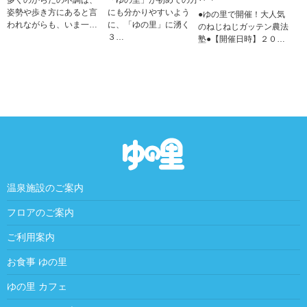
多くのからだの不調は、
「ゆの里」が初めての方
姿勢や歩き方にあると言
にも分かりやすいよう
●ゆの里で開催！大人気
われながらも、いま一…
に、「ゆの里」に湧く
のねじねじガッテン農法
３…
塾●【開催日時】２０…
温泉施設のご案内
フロアのご案内
ご利用案内
お食事 ゆの里
ゆの里 カフェ