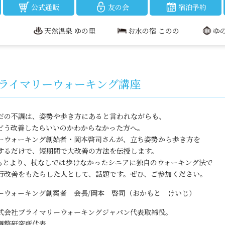
公式通販
友の会
宿泊予約
天然温泉 ゆの里
お水の宿 このの
ゆ
プライマリーウォーキング講座
だの不調は、姿勢や歩き方にあると言われながらも、
どう改善したらいいのかわからなかった方へ。
ーウォーキング創始者・岡本啓司さんが、立ち姿勢から歩き方を
するだけで、短期間で大改善の方法を伝授します。
もとより、杖なしでは歩けなかったシニアに独自のウォーキング法で
行改善をもたらした人として、話題です。ぜひ、ご参加ください。
ーウォーキング創案者 会長/岡本 啓司（おかもと けいじ）
式会社プライマリーウォーキングジャパン代表取締役。
調整研究所代表。