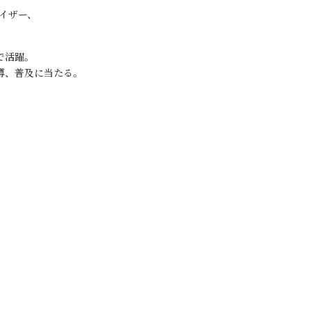
イザー、
で活躍。
導、普及に当たる。