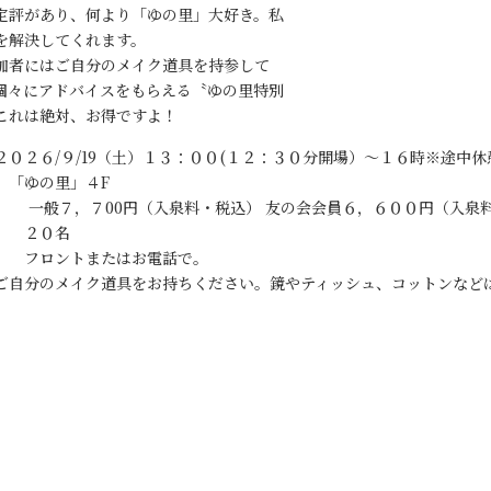
定評があり、何より「ゆの里」大好き。私
を解決してくれます。
者にはご自分のメイク道具を持参して
個々にアドバイスをもらえる〝ゆの里特別
これは絶対、お得ですよ！
０２６/９/19（土）１３：００(１２：３０分開場）～１６時※途
ゆの里」４F
般７，７00円（入泉料・税込） 友の会会員６，６００円（入泉
２０名
 フロントまたはお電話で。
ご自分のメイク道具をお持ちください。鏡やティッシュ、コットンなど