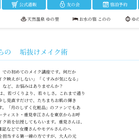
公式通販
友の会
宿泊予約
天然温泉 ゆの里
お水の宿 このの
ゆ
からの 垢抜けメイク術
での初めてのメイク講座です。何だか
イク映えがしない」「くすみが気になる」
」など、お悩みはありませんか？
は、若づくりより、若々しさ。これまで通り
少し見直すだけで、たちまちお肌の輝き
す。「月のしずく化粧品」のファンでもあ
ーティスト・重見幸江さんを東京からお呼
イク術を伝授してもらいます。重見さんは、
、雑誌などで女優さんやモデルさんのヘ
を担当する第一線の方ですが、大人の元