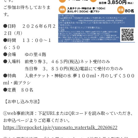
です。
ご参加お待ちしておりま
す。
●日時 ２０２６年６月２
２日（月）
●時間 １３：００～１
６：５０
●会場 ゆの里４階
●入場料 前売り券３，４６５円(税込)ネット受付のみ
当日券 ３，８５０円(税込)電話にて受付の方のみ
●特典 入泉チケット・神秘の水 夢１００ml・月のしずく５００
ml・歯ブラシ
●定員 ８０名
【お申し込み方法】
①web事前決済：下記URLまたはQRコードを読み取っていただき、
お申込ページよりご応募ください。
https://livepocket.jp/e/yunosato_watertalk_20260622