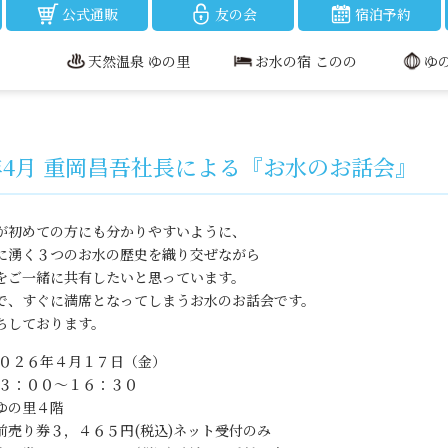
公式通販
友の会
宿泊予約
天然温泉 ゆの里
お水の宿 このの
ゆ
年4月 重岡昌吾社長による『お水のお話会』
が初めての方にも分かりやすいように、
に湧く３つのお水の歴史を織り交ぜながら
をご一緒に共有したいと思っています。
で、すぐに満席となってしまうお水のお話会です。
ちしております。
０２６年４月１７日（金）
３：００～１６：３０
ゆの里４階
前売り券３，４６５円(税込)ネット受付のみ