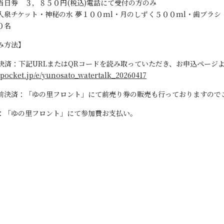
３，８５０円(税込)電話にて受付の方のみ
泉チケット・神秘の水 夢１００ml・月のしずく５００ml・歯ブラシ
０名
み方法】
前決済：下記URLまたはQRコードを読み取っていただき、お申込ページ
vepocket.jp/e/yunosato_watertalk_20260417
前決済：「ゆの里フロント」にて前売り券の販売も行っておりますので
：「ゆの里フロント」にて参加費お支払い。