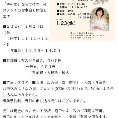
「ゆの里」ならではの、発
酵ランチの食事会も開催し
ます。
■２０２６年１月２３日
（金）
【座学】１１:１５～１２:
３０
【食事会】１２:４５～１４:００
■参加費：友の会会員５，５００円
一般６，６００円
（参加費・入泉料・税込）
■定員：３０名 ■会場：ゆの里４階（座学）・３階（食事会）
お申込みは「ゆの里」フロント(0736-33-1126)まで。Webによる申
し込みはありません。
事前予約制、当日の申し込み受付はございません。
受付は現金のみ。カード決済、電子マネー等のご利用は不可。
当日のキャンセルはキャンセル料として全額ご負担を頂きます。