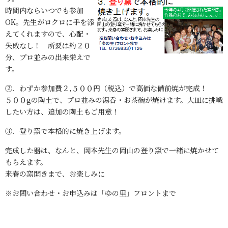
時間内ならいつでも参加
OK。先生がロクロに手を添
えてくれますので、心配・
失敗なし！ 所要は約２０
分、プロ並みの出来栄えで
す。
②．わずか参加費２,５００円（税込）で高価な備前焼が完成！
５００gの陶土で、プロ並みの湯呑・お茶碗が焼けます。大皿に挑戦
したい方は、追加の陶土もご用意！
③．登り窯で本格的に焼き上げます。
完成した器は、なんと、岡本先生の岡山の登り窯で一緒に焼かせて
もらえます。
来春の窯開きまで、お楽しみに
※お問い合わせ・お申込みは「ゆの里」フロントまで