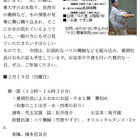
思います。「水」の舞は、
東大寺のお水取り、長良川
の鵜飼など、水の情景が見
事に舞に織り込まれ、そこ
にお水が流れているようで
した。一般の方にもぜひ見
ていただきたいすばらしい
ものです。 今回は、伝統的なバリの舞踊なども組み込み、重岡社
長のお水の話も予定しています。お呈茶や夕食も付いた贅沢な一
日。ぜひ、ご参加ください。
■２月１９日（日曜日）
第一部（１３時～１６時３０分）
・重岡社長によるお水のお話・やまと舞 舞初め
（初春のことほぎ・水・四季の彩り）
演奏：児玉宝謹 謡：松井俊介 お呈茶：桜月龍
助賛出演：バリ舞踊（竹原やす子）、オリエンタルダンス・Eｖ
a.
香陽、橋本狂言会