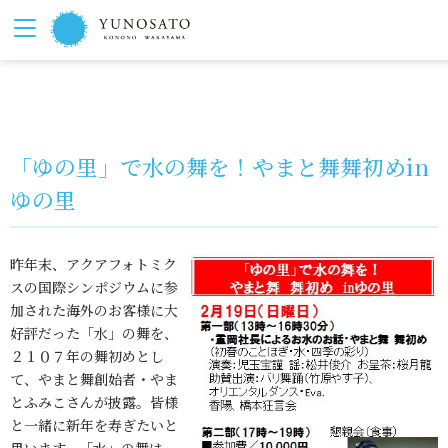
「ゆの里」で水の舞を！やまと舞舞初めin
ゆの里
昨年末、アクアフォトミク
スの国際シンポジウムに参
加された海外のお客様に大
好評だった「水」の舞を、
２１０７年の舞初めとし
て、やまと舞創始者・やま
とふみこさんが披露。皆様
と一緒に新年を寿ぎたいと