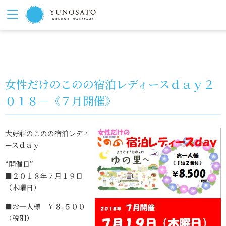
女性だけのこのの宿泊レディースｄａｙ２
０１８－《７月開催》
大好評のこのの宿泊レディ
ースｄａｙ
“開催日”
■２０１８年７月１９日
（木曜日）
■お一人様 ￥８,５００
（税別）