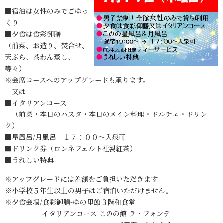
■宿泊は女性のみでごゆっ
くり
■夕食は食彩御膳
（前菜、お造り、焚合せ、
天ぷら、茶わん蒸し、
等々）
※会席コースへのアップグレードも承ります。
又は
■イタリアンコース
（前菜・本日のパスタ・本日のメイン料理・ドルチェ・ドリン
ク）
■星風呂/月風呂 １７：００～入泉可
■ドリンク券（ロンネフェルト社製紅茶）
■うれしい特典
※アップグレードには差額をご負担いただきます
※小学校５年生以上の男子はご宿泊いただけません。
※夕食会場/食彩御膳-ゆの里館３階和食堂
イタリアンコース-このの館 ラ・フォンテ