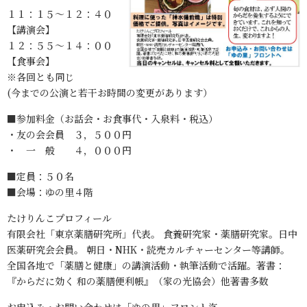
１１：１５～１２：４０
【講演会】
１２：５５～１４：００
【食事会】
※各回とも同じ
(今までの公演と若干お時間の変更があります）
■参加料金（お話会・お食事代・入泉料・税込）
・友の会会員 ３，５００円
・ 一 般 ４，０００円
■定員：５０名
■会場：ゆの里４階
たけりんこプロフィール
有限会社「東京薬膳研究所」代表。 食養研究家・薬膳研究家。日中
医薬研究会会員。 朝日・NHK・読売カルチャーセンター等講師。
全国各地で「薬膳と健康」の講演活動・執筆活動で活躍。著書：
『からだに効く 和の薬膳便利帳』（家の光協会）他著書多数