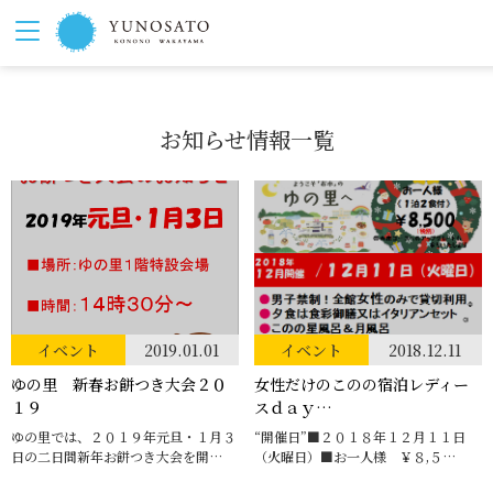
お知らせ情報一覧
イベント
2019.01.01
イベント
2018.12.11
ゆの里 新春お餅つき大会２０
女性だけのこのの宿泊レディー
１９
スｄａｙ…
ゆの里では、２０１９年元旦・１月３
“開催日”■２０１８年１２月１１日
日の二日間新年お餅つき大会を開…
（火曜日）■お一人様 ￥８,５…