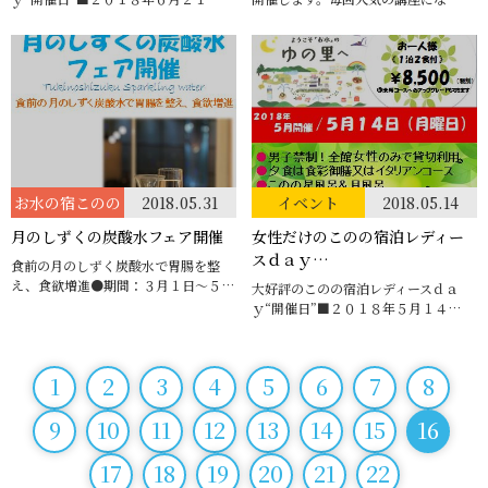
お水の宿このの
2018.05.31
イベント
2018.05.14
月のしずくの炭酸水フェア開催
女性だけのこのの宿泊レディー
スｄａｙ…
食前の月のしずく炭酸水で胃腸を整
え、食欲増進●期間：３月１日～５…
大好評のこのの宿泊レディースｄａ
ｙ“開催日”■２０１８年５月１４…
1
2
3
4
5
6
7
8
9
10
11
12
13
14
15
16
17
18
19
20
21
22