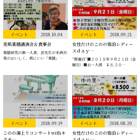
イベント
2018.10.04
イベント
2018.09.21
美肌薬膳講演会＆食事会
女性だけのこのの宿泊レディー
スｄａｙ…
薬膳研究の第一人者、武先生が未病対
策のおいしく、肌にいい「薬膳」…
“開催日”■２０１８年９月２１日（金
曜日）■お一人様 ￥８,５０…
イベント
2018.09.19
イベント
2018.08.20
このの湯上りコンサートwithキ
女性だけのこのの宿泊レディー
クチ…
スｄａｙ…