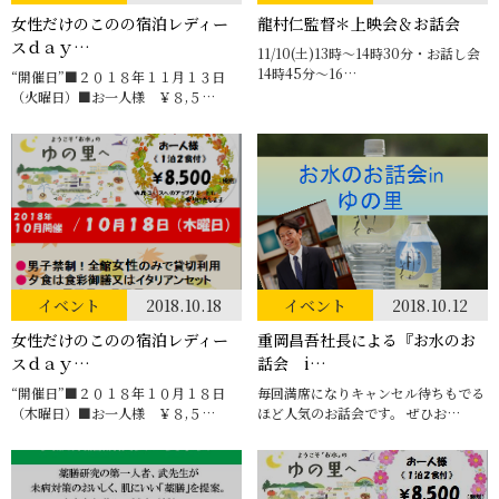
女性だけのこのの宿泊レディー
龍村仁監督＊上映会＆お話会
スｄａｙ…
11/10(土)13時～14時30分・お話し会
14時45分～16…
“開催日”■２０１８年１１月１３日
（火曜日）■お一人様 ￥８,５…
イベント
2018.10.18
イベント
2018.10.12
女性だけのこのの宿泊レディー
重岡昌吾社長による『お水のお
スｄａｙ…
話会 i…
“開催日”■２０１８年１０月１８日
毎回満席になりキャンセル待ちもでる
（木曜日）■お一人様 ￥８,５…
ほど人気のお話会です。 ぜひお…