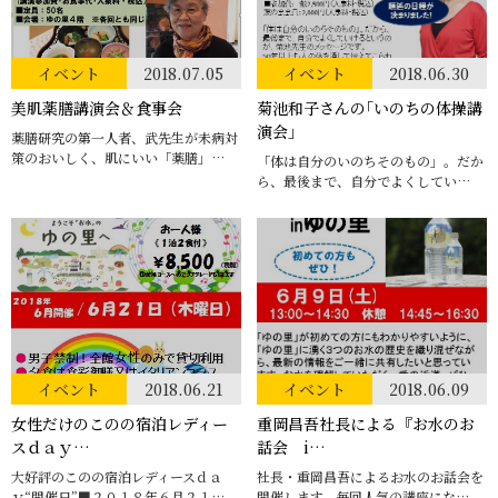
イベント
2018.07.05
イベント
2018.06.30
美肌薬膳講演会＆食事会
菊池和子さんの｢いのちの体操講
演会」
薬膳研究の第一人者、武先生が未病対
策のおいしく、肌にいい「薬膳」…
「体は自分のいのちそのもの」。だか
ら、最後まで、自分でよくしてい…
イベント
2018.06.21
イベント
2018.06.09
女性だけのこのの宿泊レディー
重岡昌吾社長による『お水のお
スｄａｙ…
話会 i…
大好評のこのの宿泊レディースｄａ
社長・重岡昌吾によるお水のお話会を
ｙ“開催日”■２０１８年６月２１…
開催します。毎回人気の講座にな…